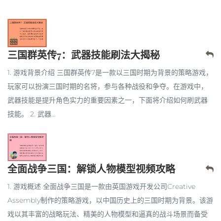
三国群英传7：武器技能刷法大揭秘
1. 游戏背景介绍 三国群英传7是一款以三国时期为背景的策略游戏，
玩家可以扮演三国时期的名将，参与各种战役和争夺。在游戏中，
武器技能是提升角色实力的重要因素之一，下面将介绍如何刷武器
技能。 2. 武器...
全面战争三国：解锁人物模型视频攻略
1. 游戏概述 全面战争三国是一款由英国游戏开发公司Creative
Assembly制作的策略游戏，以中国历史上的三国时期为背景。该游
戏以其丰富的战略玩法、精美的人物模型和逼真的战斗场景而备受