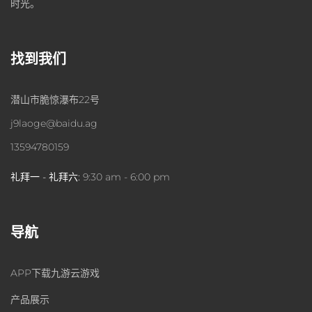
时光。
找到我们
潜山市脆惊瀑布22号
j9laoge@baidu.ag
13594780159
礼拜一 - 礼拜六:
9:30 am - 6:00 pm
导航
APP下载九游云游戏
产品展示