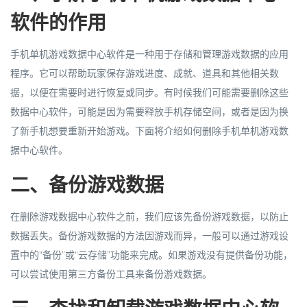
软件的作用
手机单机游戏数据中心软件是一种用于存储和管理游戏数据的应用
程序。它可以帮助玩家保存游戏进度、成就、道具和其他相关数
据，以便在需要时进行恢复或同步。有时候我们可能需要删除这些
数据中心软件，可能是因为需要释放手机存储空间，或者是因为换
了新手机想要重新开始游戏。下面将介绍如何删除手机单机游戏数
据中心软件。
二、备份游戏数据
在删除游戏数据中心软件之前，我们应该先备份游戏数据，以防止
数据丢失。备份游戏数据的方法因游戏而异，一般可以通过游戏设
置中的“备份”或“云存储”功能来完成。如果游戏没有提供备份功能，
可以尝试使用第三方备份工具来备份游戏数据。