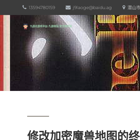
13594780159
j9laoge@baidu.ag
潜山市
修改加密魔兽地图的终